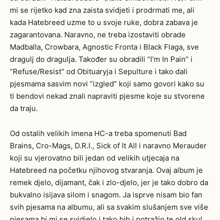
mi se rijetko kad zna zaista svidjeti i prodrmati me, ali
kada Hatebreed uzme to u svoje ruke, dobra zabava je
zagarantovana. Naravno, ne treba izostaviti obrade
Madballa, Crowbara, Agnostic Fronta i Black Flaga, sve
dragulj do dragulja. Također su obradili “I’m In Pain” i
“Refuse/Resist” od Obituaryja i Sepulture i tako dali
pjesmama sasvim novi “izgled” koji samo govori kako su
ti bendovi nekad znali napraviti pjesme koje su stvorene
da traju.
Od ostalih velikih imena HC-a treba spomenuti Bad
Brains, Cro-Mags, D.R.I., Sick of It All i naravno Merauder
koji su vjerovatno bili jedan od velikih utjecaja na
Hatebreed na početku njihovog stvaranja. Ovaj album je
remek djelo, dijamant, čak i zlo-djelo, jer je tako dobro da
bukvalno isijava silom i snagom. Ja isprve nisam bio fan
svih pjesama na albumu, ali sa svakim slušanjem sve više
pjesama bi mi se svidjelo i tako bih i potražio te old skul