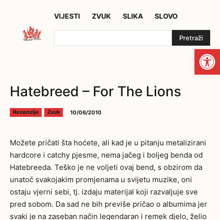
VIJESTI
ZVUK
SLIKA
SLOVO
Pretraži
Open
Hatebreed – For The Lions
10/06/2010
Recenzije
Zvuk
Možete pričati šta hoćete, ali kad je u pitanju metalizirani
hardcore i catchy pjesme, nema jačeg i boljeg benda od
Hatebreeda. Teško je ne voljeti ovaj bend, s obzirom da
unatoč svakojakim promjenama u svijetu muzike, oni
ostaju vjerni sebi, tj. izdaju materijal koji razvaljuje sve
pred sobom. Da sad ne bih previše pričao o albumima jer
svaki je na zaseban način legendaran i remek djelo, želio