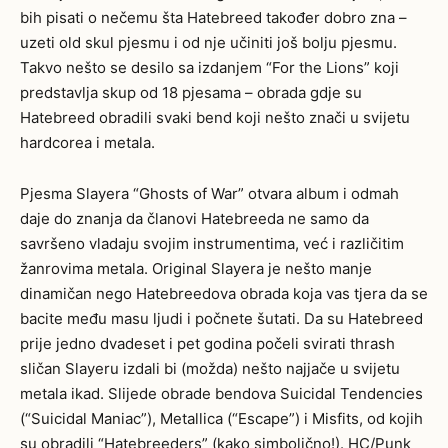
bih pisati o nečemu šta Hatebreed također dobro zna –
uzeti old skul pjesmu i od nje učiniti još bolju pjesmu.
Takvo nešto se desilo sa izdanjem “For the Lions” koji
predstavlja skup od 18 pjesama – obrada gdje su
Hatebreed obradili svaki bend koji nešto znači u svijetu
hardcorea i metala.
Pjesma Slayera “Ghosts of War” otvara album i odmah
daje do znanja da članovi Hatebreeda ne samo da
savršeno vladaju svojim instrumentima, već i različitim
žanrovima metala. Original Slayera je nešto manje
dinamičan nego Hatebreedova obrada koja vas tjera da se
bacite među masu ljudi i počnete šutati. Da su Hatebreed
prije jedno dvadeset i pet godina počeli svirati thrash
sličan Slayeru izdali bi (možda) nešto najjače u svijetu
metala ikad. Slijede obrade bendova Suicidal Tendencies
(“Suicidal Maniac”), Metallica (“Escape”) i Misfits, od kojih
su obradili “Hatebreeders” (kako simbolično!). HC/Punk