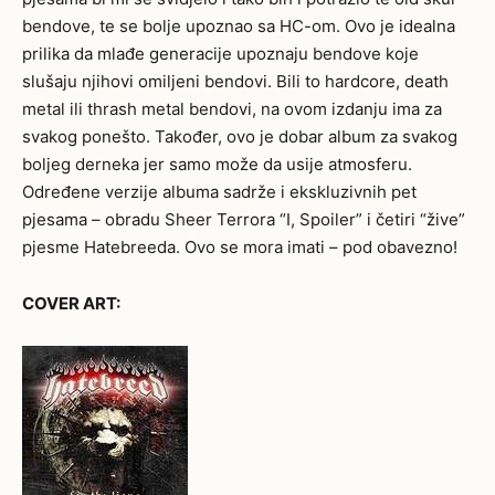
bendove, te se bolje upoznao sa HC-om. Ovo je idealna
prilika da mlađe generacije upoznaju bendove koje
slušaju njihovi omiljeni bendovi. Bili to hardcore, death
metal ili thrash metal bendovi, na ovom izdanju ima za
svakog ponešto. Također, ovo je dobar album za svakog
boljeg derneka jer samo može da usije atmosferu.
Određene verzije albuma sadrže i ekskluzivnih pet
pjesama – obradu Sheer Terrora “I, Spoiler” i četiri “žive”
pjesme Hatebreeda. Ovo se mora imati – pod obavezno!
COVER ART: