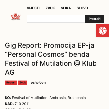
VIJESTI
ZVUK
SLIKA
SLOVO
Pretraži
Open
Gig Report: Promocija EP-ja
“Personal Cosmos” benda
Festival of Mutilation @ Klub
AG
08/10/2011
Report
Zvuk
KO:
Festival of Mutilation, Ambrosia, Brainchain
KAD:
7.10.2011.