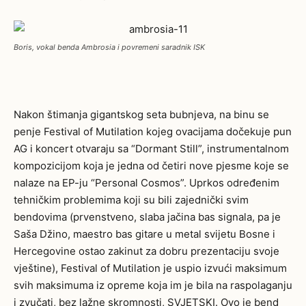
Boris, vokal benda Ambrosia i povremeni saradnik ISK
Nakon štimanja gigantskog seta bubnjeva, na binu se
penje Festival of Mutilation kojeg ovacijama dočekuje pun
AG i koncert otvaraju sa “Dormant Still”, instrumentalnom
kompozicijom koja je jedna od četiri nove pjesme koje se
nalaze na EP-ju “Personal Cosmos”. Uprkos određenim
tehničkim problemima koji su bili zajednički svim
bendovima (prvenstveno, slaba jačina bas signala, pa je
Saša Džino, maestro bas gitare u metal svijetu Bosne i
Hercegovine ostao zakinut za dobru prezentaciju svoje
vještine), Festival of Mutilation je uspio izvući maksimum
svih maksimuma iz opreme koja im je bila na raspolaganju
i zvučati, bez lažne skromnosti, SVJETSKI. Ovo je bend