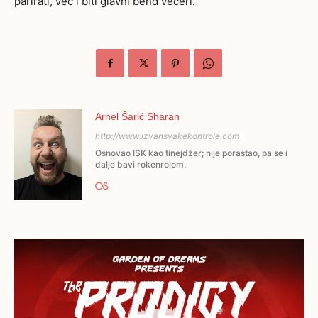
parirati, već i biti glavni bend večeri.
Arnel Šarić Sharan
http://www.izvansvakekontrole.com
Osnovao ISK kao tinejdžer; nije porastao, pa se i
dalje bavi rokenrolom.