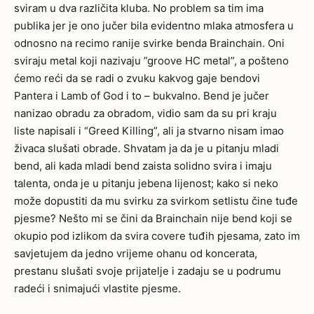
sviram u dva različita kluba. No problem sa tim ima
publika jer je ono jučer bila evidentno mlaka atmosfera u
odnosno na recimo ranije svirke benda Brainchain. Oni
sviraju metal koji nazivaju ”groove HC metal”, a pošteno
ćemo reći da se radi o zvuku kakvog gaje bendovi
Pantera i Lamb of God i to – bukvalno. Bend je jučer
nanizao obradu za obradom, vidio sam da su pri kraju
liste napisali i “Greed Killing”, ali ja stvarno nisam imao
živaca slušati obrade. Shvatam ja da je u pitanju mladi
bend, ali kada mladi bend zaista solidno svira i imaju
talenta, onda je u pitanju jebena lijenost; kako si neko
može dopustiti da mu svirku za svirkom setlistu čine tuđe
pjesme? Nešto mi se čini da Brainchain nije bend koji se
okupio pod izlikom da svira covere tuđih pjesama, zato im
savjetujem da jedno vrijeme ohanu od koncerata,
prestanu slušati svoje prijatelje i zadaju se u podrumu
radeći i snimajući vlastite pjesme.