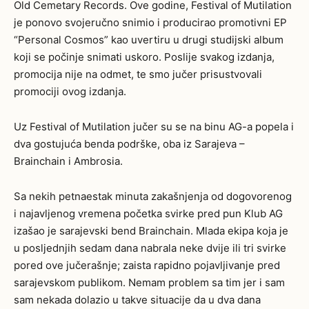
Old Cemetary Records. Ove godine, Festival of Mutilation
je ponovo svojeručno snimio i producirao promotivni EP
“Personal Cosmos” kao uvertiru u drugi studijski album
koji se počinje snimati uskoro. Poslije svakog izdanja,
promocija nije na odmet, te smo jučer prisustvovali
promociji ovog izdanja.
Uz Festival of Mutilation jučer su se na binu AG-a popela i
dva gostujuća benda podrške, oba iz Sarajeva –
Brainchain i Ambrosia.
Sa nekih petnaestak minuta zakašnjenja od dogovorenog
i najavljenog vremena početka svirke pred pun Klub AG
izašao je sarajevski bend Brainchain. Mlada ekipa koja je
u posljednjih sedam dana nabrala neke dvije ili tri svirke
pored ove jučerašnje; zaista rapidno pojavljivanje pred
sarajevskom publikom. Nemam problem sa tim jer i sam
sam nekada dolazio u takve situacije da u dva dana