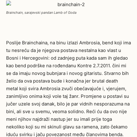
Brainchain, sarajevski pandan Lamb of Goda
Poslije Brainchaina, na binu izlazi Ambrosia, bend koji ima
tu nesreću da je njegova postava nestalna kao vlast u
Bosni i Hercegovini: od zadnjeg puta kada sam ih gledao
kao bend podrške na rođendanu Kontre 2.7.2011. čini mi
se da imaju novog bubnjara i novog gitaristu. Stvarno bih
želio da ova postava bude i konačna jer brutal death
metal koji svira Ambrosia zvuči obećavajuće i, vjerujem,
zanimljivo onima koji vole taj žanr. Promjene u postavi su
jučer uzele svoj danak, bilo je par vidnih nesporazuma na
bini, ali sve u svemu, veoma solidno. Reći ću da ovo nije
meni njihov najdraži nastup jer su imali prije toga
nekoliko koji su mi skinuli glavu sa ramena, zato čekamo
iduću svirku i jaču povezanost među članovima benda.