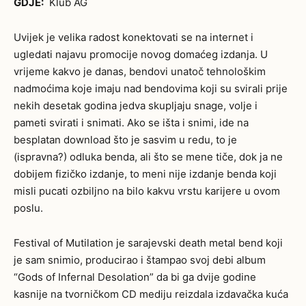
GDJE:
Klub AG
Uvijek je velika radost konektovati se na internet i
ugledati najavu promocije novog domaćeg izdanja. U
vrijeme kakvo je danas, bendovi unatoč tehnološkim
nadmoćima koje imaju nad bendovima koji su svirali prije
nekih desetak godina jedva skupljaju snage, volje i
pameti svirati i snimati. Ako se išta i snimi, ide na
besplatan download što je sasvim u redu, to je
(ispravna?) odluka benda, ali što se mene tiče, dok ja ne
dobijem fizičko izdanje, to meni nije izdanje benda koji
misli pucati ozbiljno na bilo kakvu vrstu karijere u ovom
poslu.
Festival of Mutilation je sarajevski death metal bend koji
je sam snimio, producirao i štampao svoj debi album
“Gods of Infernal Desolation” da bi ga dvije godine
kasnije na tvorničkom CD mediju reizdala izdavačka kuća