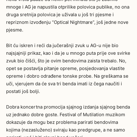
mnoge i AG je napustila otprilike polovica publike, no ona
druga sretnija polovica je uživala u još tri pjesme i
repriznom izvođenju “Optical Nightmare”, još jedne nove
pjesme.
Bit ću iskren i reći da jučerašnji zvuk u AG-u nije bio
najsjajniji prikaz, kao i da je u mnogo puta prije ove svirke
zvuk bio čišći, što je ovim bendovima zaista trebalo. No,
opet se postavlja pitanje opreme, posjedovanja vlastite
opreme i dobro odrađene tonske probe. Na greškama se
uči, vjerujem da će sva tri benda imati iz čega naučiti i
postati još bolji.
Dobra koncertna promocija sjajnog izdanja sjajnog benda
uz jednako dobre goste. Festival of Mutilation muzikom
dokazuje da mogu bez problema parirati bendovima
kojima (nezasluženo) sviraju kao predgrupe, a ne samo