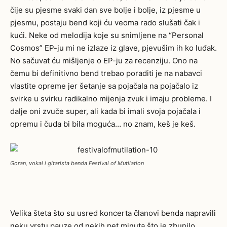
čije su pjesme svaki dan sve bolje i bolje, iz pjesme u
pjesmu, postaju bend koji ću veoma rado slušati čak i
kući. Neke od melodija koje su snimljene na “Personal
Cosmos” EP-ju mi ne izlaze iz glave, pjevušim ih ko luđak.
No sačuvat ću mišljenje o EP-ju za recenziju. Ono na
čemu bi definitivno bend trebao poraditi je na nabavci
vlastite opreme jer šetanje sa pojačala na pojačalo iz
svirke u svirku radikalno mijenja zvuk i imaju probleme. I
dalje oni zvuče super, ali kada bi imali svoja pojačala i
opremu i čuda bi bila moguća… no znam, keš je keš.
Goran, vokal i gitarista benda Festival of Mutilation
Velika šteta što su usred koncerta članovi benda napravili
neku vrstu pauze od nekih pet minuta što je zbunilo