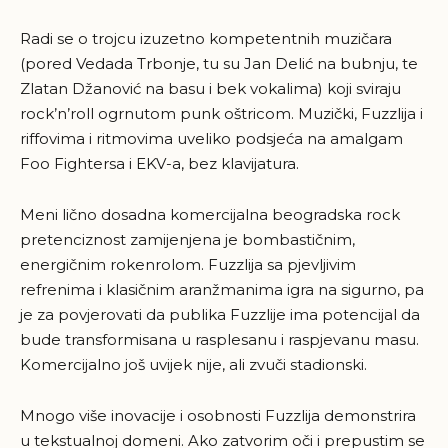
Radi se o trojcu izuzetno kompetentnih muzičara
(pored Vedada Trbonje, tu su Jan Delić na bubnju, te
Zlatan Džanović na basu i bek vokalima) koji sviraju
rock’n’roll ogrnutom punk oštricom. Muzički, Fuzzlija i
riffovima i ritmovima uveliko podsjeća na amalgam
Foo Fightersa i EKV-a, bez klavijatura.
Meni lično dosadna komercijalna beogradska rock
pretenciznost zamijenjena je bombastičnim,
energičnim rokenrolom. Fuzzlija sa pjevljivim
refrenima i klasičnim aranžmanima igra na sigurno, pa
je za povjerovati da publika Fuzzlije ima potencijal da
bude transformisana u rasplesanu i raspjevanu masu.
Komercijalno još uvijek nije, ali zvuči stadionski.
Mnogo više inovacije i osobnosti Fuzzlija demonstrira
u tekstualnoj domeni. Ako zatvorim oči i prepustim se