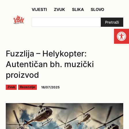
VIJESTI
ZVUK
SLIKA
SLOVO
Pretraži
Open
Fuzzlija – Helykopter:
Autentičan bh. muzički
proizvod
18/07/2025
Zvuk
Recenzije