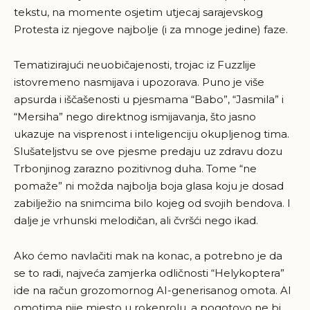
tekstu, na momente osjetim utjecaj sarajevskog
Protesta iz njegove najbolje (i za mnoge jedine) faze.
Tematizirajući neuobičajenosti, trojac iz Fuzzlije
istovremeno nasmijava i upozorava. Puno je više
apsurda i iščašenosti u pjesmama “Babo”, “Jasmila” i
“Mersiha” nego direktnog ismijavanja, što jasno
ukazuje na visprenost i inteligenciju okupljenog tima.
Slušateljstvu se ove pjesme predaju uz zdravu dozu
Trbonjinog zarazno pozitivnog duha. Tome “ne
pomaže” ni možda najbolja boja glasa koju je dosad
zabilježio na snimcima bilo kojeg od svojih bendova. I
dalje je vrhunski melodičan, ali čvršći nego ikad.
Ako ćemo navlačiti mak na konac, a potrebno je da
se to radi, najveća zamjerka odličnosti “Helykoptera”
ide na račun grozomornog AI-generisanog omota. AI
omotima nije mjesto u rokenrolu, a pogotovo ne bi