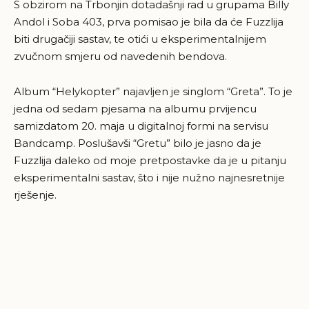
S obzirom na Trbonjin dotadašnji rad u grupama Billy
Andol i Soba 403, prva pomisao je bila da će Fuzzlija
biti drugačiji sastav, te otići u eksperimentalnijem
zvučnom smjeru od navedenih bendova.
Album “Helykopter” najavljen je singlom “Greta”. To je
jedna od sedam pjesama na albumu prvijencu
samizdatom 20. maja u digitalnoj formi na servisu
Bandcamp. Poslušavši “Gretu” bilo je jasno da je
Fuzzlija daleko od moje pretpostavke da je u pitanju
eksperimentalni sastav, što i nije nužno najnesretnije
rješenje.