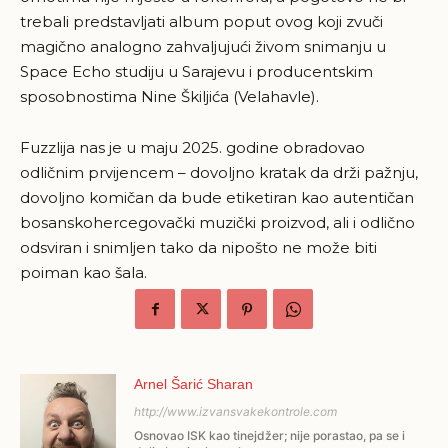
trebali predstavljati album poput ovog koji zvuči
magično analogno zahvaljujući živom snimanju u
Space Echo studiju u Sarajevu i producentskim
sposobnostima Nine Škiljića (Velahavle).
Fuzzlija nas je u maju 2025. godine obradovao
odličnim prvijencem – dovoljno kratak da drži pažnju,
dovoljno komičan da bude etiketiran kao autentičan
bosanskohercegovački muzički proizvod, ali i odlično
odsviran i snimljen tako da nipošto ne može biti
poiman kao šala.
Arnel Šarić Sharan
http://www.izvansvakekontrole.com
Osnovao ISK kao tinejdžer; nije porastao, pa se i