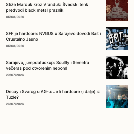
... na ovo dugme!
Stiže Marduk kroz Vranduk: Švedski tenk
predvodi black metal praznik
05/08/2026
SFF je hardcore: NVGUS u Sarajevo dovodi Bait i
Crustalno Jasno
05/08/2026
Sarajevo, jumpdafuckup: Soulfly i Semetra
večeras pod otvorenim nebom!
29/07/2026
Decay i Svarog u AG-u: Je li hardcore (i dalje) iz
Tuzle?
26/07/2026