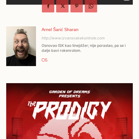
Arnel Šarić Sharan
http://www.izvansvakekontrole.com
Osnovao ISK kao tinejdžer; nije porastao, pa se i
dalje bavi rokenrolom.