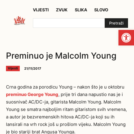
VIJESTI
ZVUK
SLIKA
SLOVO
Pretraži
Open
Preminuo je Malcolm Young
21/11/2017
Vijesti
Crna godina za porodicu Young – nakon što je u oktobru
preminuo George Young
, prije tri dana napustio nas je i
suosnivač AC/DC-ja, gitarista Malcolm Young. Malcolm
Young se smatra najboljim ritam gitaristom svih vremena,
a autor je bezvremenskih hitova AC/DC-ja koji su ih
lansirali na vrh rock još u prošlom vijeku. Malcolm Young
je bio stariji brat Angusa Younga.