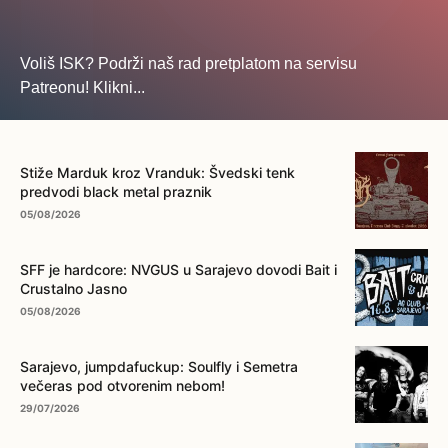
Voliš ISK? Podrži naš rad pretplatom na servisu
Patreonu! Klikni...
... na ovo dugme!
Stiže Marduk kroz Vranduk: Švedski tenk
predvodi black metal praznik
05/08/2026
SFF je hardcore: NVGUS u Sarajevo dovodi Bait i
Crustalno Jasno
05/08/2026
Sarajevo, jumpdafuckup: Soulfly i Semetra
večeras pod otvorenim nebom!
29/07/2026