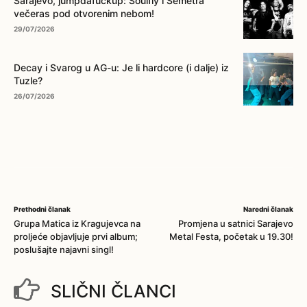
Sarajevo, jumpdafuckup: Soulfly i Semetra
večeras pod otvorenim nebom!
29/07/2026
Decay i Svarog u AG-u: Je li hardcore (i dalje) iz
Tuzle?
26/07/2026
Prethodni članak
Naredni članak
Grupa Matica iz Kragujevca na
Promjena u satnici Sarajevo
proljeće objavljuje prvi album;
Metal Festa, početak u 19.30!
poslušajte najavni singl!
SLIČNI ČLANCI