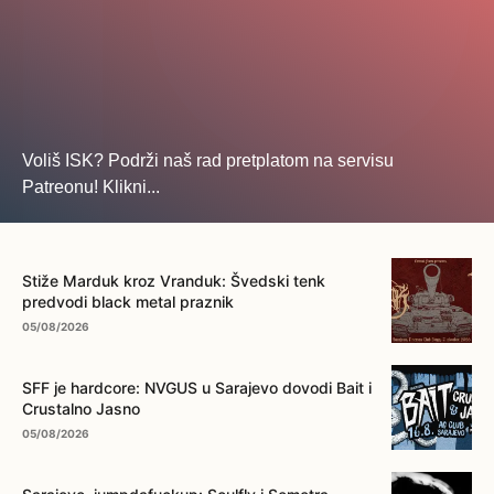
Voliš ISK? Podrži naš rad pretplatom na servisu
Patreonu! Klikni...
... na ovo dugme!
Stiže Marduk kroz Vranduk: Švedski tenk
predvodi black metal praznik
05/08/2026
SFF je hardcore: NVGUS u Sarajevo dovodi Bait i
Crustalno Jasno
05/08/2026