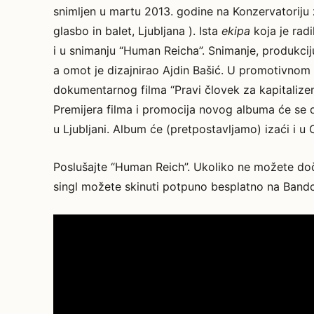
snimljen u martu 2013. godine na Konzervatoriju z
glasbo in balet, Ljubljana ). Ista
ekipa
koja je rad
i u snimanju “Human Reicha”. Snimanje, produkcij
a omot je dizajnirao Ajdin Bašić. U promotivnom 
dokumentarnog filma “Pravi človek za kapitalize
Premijera filma i promocija novog albuma će se d
u Ljubljani. Album će (pretpostavljamo) izaći i u
Poslušajte “Human Reich”. Ukoliko ne možete doč
singl možete skinuti potpuno besplatno na Ban