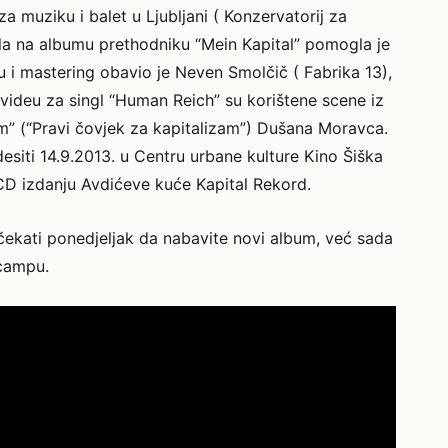
a muziku i balet u Ljubljani ( Konzervatorij za
ila na albumu prethodniku “Mein Kapital” pomogla je
u i mastering obavio je Neven Smolčič ( Fabrika 13),
videu za singl “Human Reich” su korištene scene iz
m” (“Pravi čovjek za kapitalizam”) Dušana Moravca.
esiti 14.9.2013. u Centru urbane kulture Kino Šiška
 CD izdanju Avdićeve kuće Kapital Rekord.
ekati ponedjeljak da nabavite novi album, već sada
dcampu.