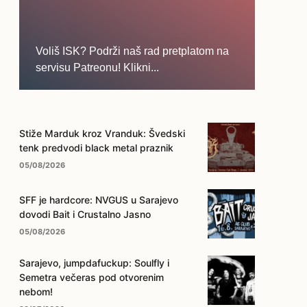
Voliš ISK? Podrži naš rad pretplatom na
servisu Patreonu! Klikni...
... na ovo dugme!
Stiže Marduk kroz Vranduk: Švedski
tenk predvodi black metal praznik
05/08/2026
SFF je hardcore: NVGUS u Sarajevo
dovodi Bait i Crustalno Jasno
05/08/2026
Sarajevo, jumpdafuckup: Soulfly i
Semetra večeras pod otvorenim
nebom!