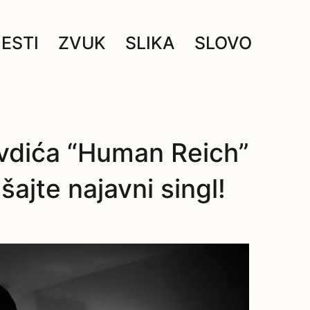
JESTI
ZVUK
SLIKA
SLOVO
vdića “Human Reich”
šajte najavni singl!