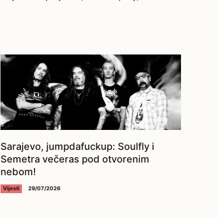
Sarajevo, jumpdafuckup: Soulfly i
Semetra večeras pod otvorenim
nebom!
Vijesti
29/07/2026