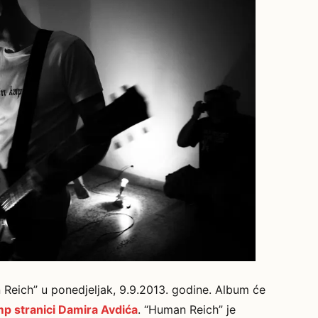
Reich” u ponedjeljak, 9.9.2013. godine. Album će
p stranici Damira Avdića
. “Human Reich” je