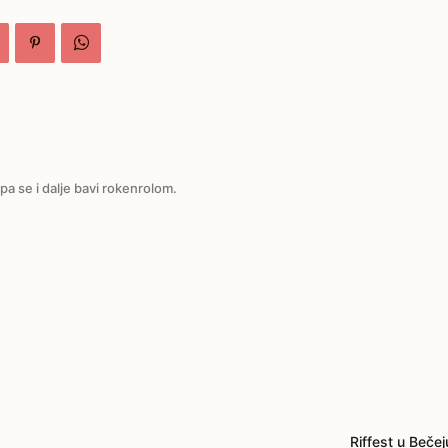
pa se i dalje bavi rokenrolom.
Riffest u Bečej