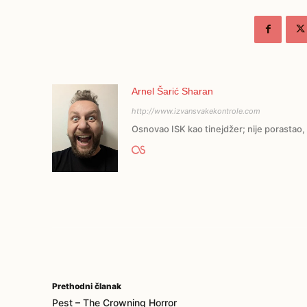
Arnel Šarić Sharan
http://www.izvansvakekontrole.com
Osnovao ISK kao tinejdžer; nije porastao, 
Prethodni članak
Pest – The Crowning Horror