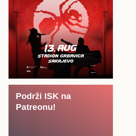
Podrži ISK na
Patreonu!