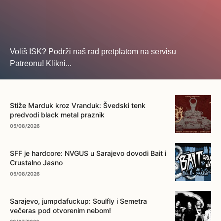
Voliš ISK? Podrži naš rad pretplatom na servisu
Patreonu! Klikni...
... na ovo dugme!
Stiže Marduk kroz Vranduk: Švedski tenk
predvodi black metal praznik
05/08/2026
SFF je hardcore: NVGUS u Sarajevo dovodi Bait i
Crustalno Jasno
05/08/2026
Sarajevo, jumpdafuckup: Soulfly i Semetra
večeras pod otvorenim nebom!