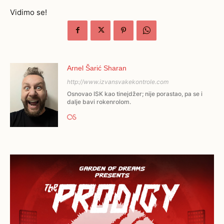
Vidimo se!
Arnel Šarić Sharan
http://www.izvansvakekontrole.com
Osnovao ISK kao tinejdžer; nije porastao, pa se i
dalje bavi rokenrolom.