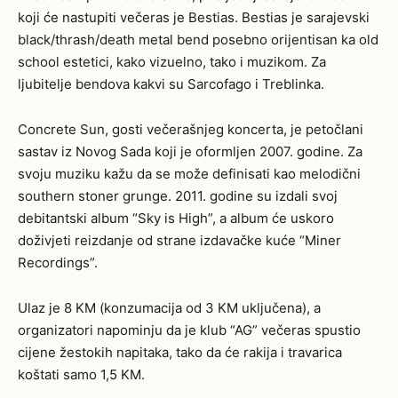
koji će nastupiti večeras je Bestias. Bestias je sarajevski
black/thrash/death metal bend posebno orijentisan ka old
school estetici, kako vizuelno, tako i muzikom. Za
ljubitelje bendova kakvi su Sarcofago i Treblinka.
Concrete Sun, gosti večerašnjeg koncerta, je petočlani
sastav iz Novog Sada koji je oformljen 2007. godine. Za
svoju muziku kažu da se može definisati kao melodični
southern stoner grunge. 2011. godine su izdali svoj
debitantski album “Sky is High”, a album će uskoro
doživjeti reizdanje od strane izdavačke kuće “Miner
Recordings”.
Ulaz je 8 KM (konzumacija od 3 KM uključena), a
organizatori napominju da je klub “AG” večeras spustio
cijene žestokih napitaka, tako da će rakija i travarica
koštati samo 1,5 KM.