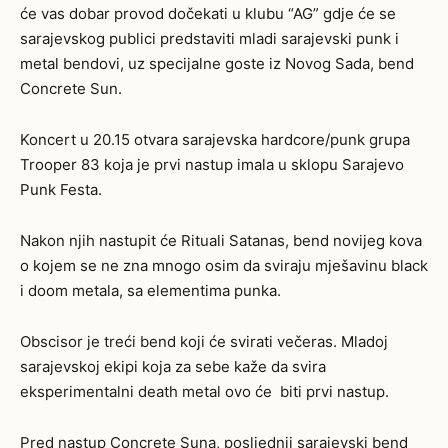
će vas dobar provod dočekati u klubu “AG” gdje će se
sarajevskog publici predstaviti mladi sarajevski punk i
metal bendovi, uz specijalne goste iz Novog Sada, bend
Concrete Sun.
Koncert u 20.15 otvara sarajevska hardcore/punk grupa
Trooper 83 koja je prvi nastup imala u sklopu Sarajevo
Punk Festa.
Nakon njih nastupit će Rituali Satanas, bend novijeg kova
o kojem se ne zna mnogo osim da sviraju mješavinu black
i doom metala, sa elementima punka.
Obscisor je treći bend koji će svirati večeras. Mladoj
sarajevskoj ekipi koja za sebe kaže da svira
eksperimentalni death metal ovo će biti prvi nastup.
Pred nastup Concrete Suna, posljednji sarajevski bend