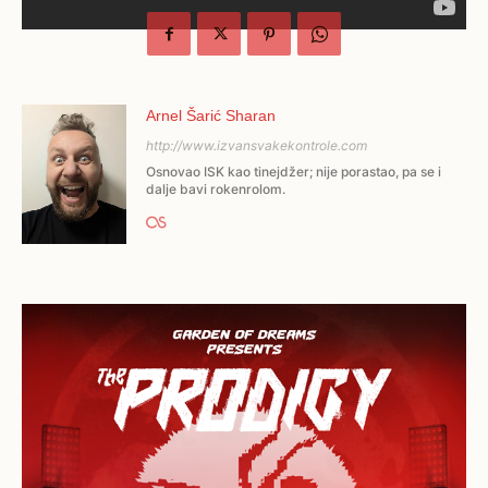
Arnel Šarić Sharan
http://www.izvansvakekontrole.com
Osnovao ISK kao tinejdžer; nije porastao, pa se i
dalje bavi rokenrolom.