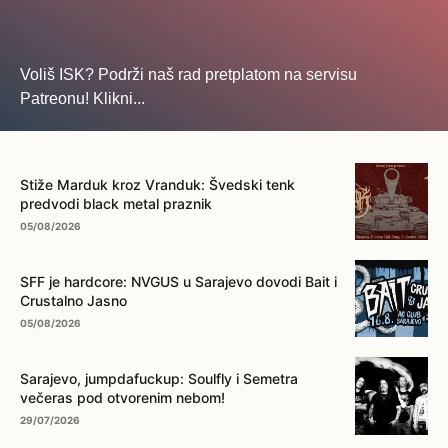
Voliš ISK? Podrži naš rad pretplatom na servisu
Patreonu! Klikni...
... na ovo dugme!
Stiže Marduk kroz Vranduk: Švedski tenk
predvodi black metal praznik
05/08/2026
SFF je hardcore: NVGUS u Sarajevo dovodi Bait i
Crustalno Jasno
05/08/2026
Sarajevo, jumpdafuckup: Soulfly i Semetra
večeras pod otvorenim nebom!
29/07/2026