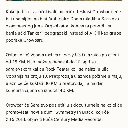
Kako je bilo i za očekivati, američki teškaši Crowbar neće
biti usamljeni na bini Amfiteatra Doma mladih u Sarajevu
osamnaestog juna. Organizatori koncerta potvrdili su
banjalučki Tanker i beogradski Instead of A Kill kao grupe
podrške Crowbaru.
Ostao je još veoma mali broj
early bird
ulaznica po cijeni
od 25 KM. Njih možete nabaviti do 10. aprila u
sarajevskom kafiću Rock Teatar koji se nalazi u ulici
Čobanija na broju 10. Pretprodaja ulaznica počinje u maju,
ulaznice će koštati 30 KM u pretprodaji, a na dan
koncerta cijena će iznositi 40 KM.
Crowbar će Sarajevo posjetiti u sklopu turneje na kojoj će
promovisati novi album “Symmetry in Black” koji će
26.5.2014. objaviti kuća Century Media Records.