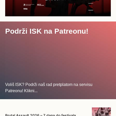
Podrži ISK na Patreonu!
Voliš ISK? Podrži naš rad pretplatom na servisu
Patreonu! Klikni...
... na ovo dugme!
Brutal Assault 2026 – 7 dana do festivala