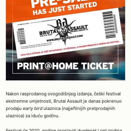
Nakon rasprodanog ovogodišnjeg izdanja, češki festival
ekstremne umjetnosti, Brutal Assault je danas pokrenuo
prodaju
early bird
ulaznica (najjeftinijih pretprodajnih
ulaznica) za iduću godinu.
Festival će 2020. godine proslaviti dvadeset i pet godina