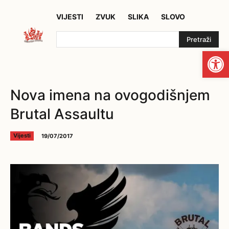
VIJESTI
ZVUK
SLIKA
SLOVO
Pretraži
Open
Nova imena na ovogodišnjem
Brutal Assaultu
19/07/2017
Vijesti