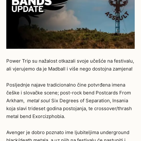
Power Trip su nažalost otkazali svoje učešće na festivalu,
ali vjerujemo da je Madball i više nego dostojna zamjena!
Posljednje najave tradicionalno čine potvrđena imena
češke i slovačke scene; post-rock bend Postcards From
Arkham,
metal soul
Six Degrees of Separation, Insania
koja slavi trideset godina postojanja, te crossover/thrash
metal bend Exorcizphobia.
Avenger je dobro poznato ime ljubiteljima underground
black/death metala, a uz njih na festivalu će nastupiti i