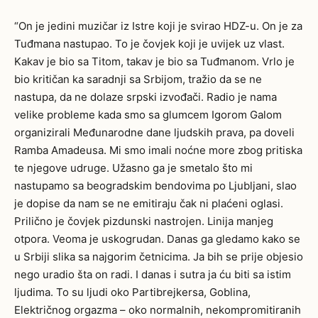
“On je jedini muzičar iz Istre koji je svirao HDZ-u. On je za
Tuđmana nastupao. To je čovjek koji je uvijek uz vlast.
Kakav je bio sa Titom, takav je bio sa Tuđmanom. Vrlo je
bio kritičan ka saradnji sa Srbijom, tražio da se ne
nastupa, da ne dolaze srpski izvođači. Radio je nama
velike probleme kada smo sa glumcem Igorom Galom
organizirali Međunarodne dane ljudskih prava, pa doveli
Ramba Amadeusa. Mi smo imali noćne more zbog pritiska
te njegove udruge. Užasno ga je smetalo što mi
nastupamo sa beogradskim bendovima po Ljubljani, slao
je dopise da nam se ne emitiraju čak ni plaćeni oglasi.
Prilično je čovjek pizdunski nastrojen. Linija manjeg
otpora. Veoma je uskogrudan. Danas ga gledamo kako se
u Srbiji slika sa najgorim četnicima. Ja bih se prije objesio
nego uradio šta on radi. I danas i sutra ja ću biti sa istim
ljudima. To su ljudi oko Partibrejkersa, Goblina,
Električnog orgazma – oko normalnih, nekompromitiranih