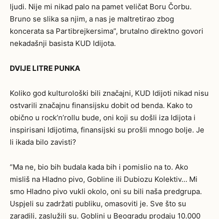
ljudi. Nije mi nikad palo na pamet veličat Boru Čorbu.
Bruno se slika sa njim, a nas je maltretirao zbog
koncerata sa Partibrejkersima”, brutalno direktno govori
nekadašnji basista KUD Idijota.
DVIJE LITRE PUNKA
Koliko god kulturološki bili značajni, KUD Idijoti nikad nisu
ostvarili značajnu finansijsku dobit od benda. Kako to
obično u rock’n’rollu bude, oni koji su došli iza Idijota i
inspirisani Idijotima, finansijski su prošli mnogo bolje. Je
li ikada bilo zavisti?
“Ma ne, bio bih budala kada bih i pomislio na to. Ako
misliš na Hladno pivo, Gobline ili Dubiozu Kolektiv… Mi
smo Hladno pivo vukli okolo, oni su bili naša predgrupa.
Uspjeli su zadržati publiku, omasoviti je. Sve što su
zaradili, zaslužili su. Goblini u Beogradu prodaju 10.000