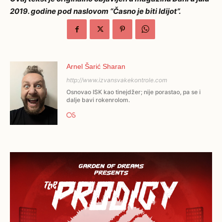
2019. godine pod naslovom “Časno je biti Idijot”.
Arnel Šarić Sharan
http://www.izvansvakekontrole.com
Osnovao ISK kao tinejdžer; nije porastao, pa se i
dalje bavi rokenrolom.