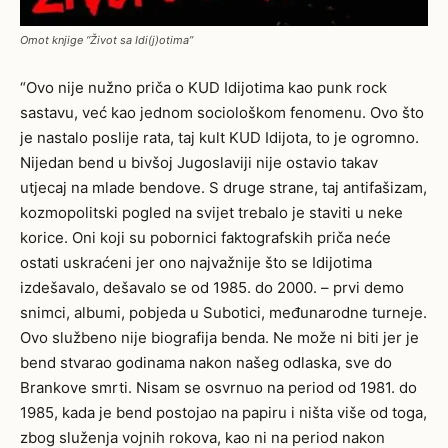
Omot knjige “Život sa Idi(j)otima”
“Ovo nije nužno priča o KUD Idijotima kao punk rock
sastavu, već kao jednom sociološkom fenomenu. Ovo što
je nastalo poslije rata, taj kult KUD Idijota, to je ogromno.
Nijedan bend u bivšoj Jugoslaviji nije ostavio takav
utjecaj na mlade bendove. S druge strane, taj antifašizam,
kozmopolitski pogled na svijet trebalo je staviti u neke
korice. Oni koji su pobornici faktografskih priča neće
ostati uskraćeni jer ono najvažnije što se Idijotima
izdešavalo, dešavalo se od 1985. do 2000. – prvi demo
snimci, albumi, pobjeda u Subotici, međunarodne turneje.
Ovo službeno nije biografija benda. Ne može ni biti jer je
bend stvarao godinama nakon našeg odlaska, sve do
Brankove smrti. Nisam se osvrnuo na period od 1981. do
1985, kada je bend postojao na papiru i ništa više od toga,
zbog služenja vojnih rokova, kao ni na period nakon