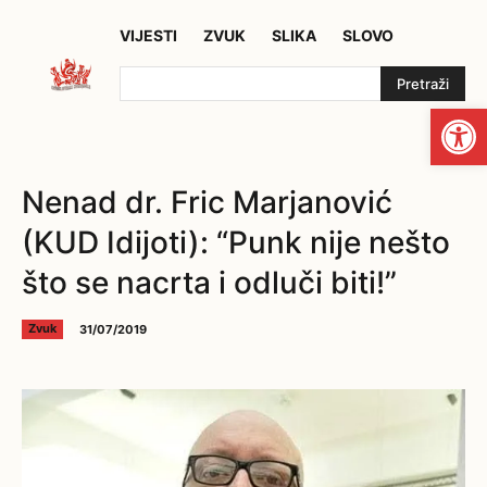
VIJESTI
ZVUK
SLIKA
SLOVO
Pretraži
Open
Nenad dr. Fric Marjanović
(KUD Idijoti): “Punk nije nešto
što se nacrta i odluči biti!”
31/07/2019
Zvuk