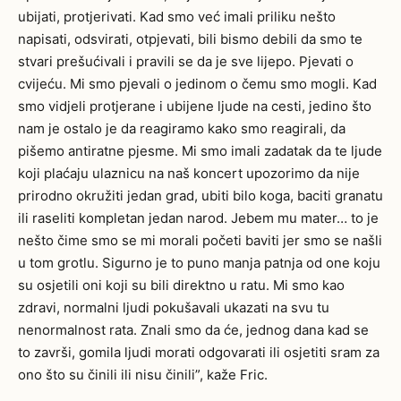
ubijati, protjerivati. Kad smo već imali priliku nešto
napisati, odsvirati, otpjevati, bili bismo debili da smo te
stvari prešućivali i pravili se da je sve lijepo. Pjevati o
cvijeću. Mi smo pjevali o jedinom o čemu smo mogli. Kad
smo vidjeli protjerane i ubijene ljude na cesti, jedino što
nam je ostalo je da reagiramo kako smo reagirali, da
pišemo antiratne pjesme. Mi smo imali zadatak da te ljude
koji plaćaju ulaznicu na naš koncert upozorimo da nije
prirodno okružiti jedan grad, ubiti bilo koga, baciti granatu
ili raseliti kompletan jedan narod. Jebem mu mater… to je
nešto čime smo se mi morali početi baviti jer smo se našli
u tom grotlu. Sigurno je to puno manja patnja od one koju
su osjetili oni koji su bili direktno u ratu. Mi smo kao
zdravi, normalni ljudi pokušavali ukazati na svu tu
nenormalnost rata. Znali smo da će, jednog dana kad se
to završi, gomila ljudi morati odgovarati ili osjetiti sram za
ono što su činili ili nisu činili”, kaže Fric.