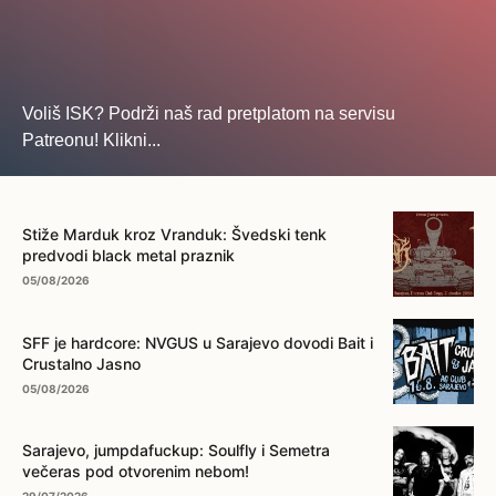
Voliš ISK? Podrži naš rad pretplatom na servisu
Patreonu! Klikni...
... na ovo dugme!
Stiže Marduk kroz Vranduk: Švedski tenk
predvodi black metal praznik
05/08/2026
SFF je hardcore: NVGUS u Sarajevo dovodi Bait i
Crustalno Jasno
05/08/2026
Sarajevo, jumpdafuckup: Soulfly i Semetra
večeras pod otvorenim nebom!
29/07/2026