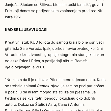
Janjoša. Sjećam se Šljive… bio sam teški fanatik”, govori
Fric koji danas sa podjednakim zanimanjem prati rad NK
Istra 1961.
KAD SE LJUBAVI UGASI
Kreativni stub KUD Idijota do samog kraja bio je osnivač i
gitarista Sale Veruda. Ipak, uprkos nevjerovatnoj količini
Verudine kreativnosti, grupa je stagnirala studijski nakon
odlaska Ptice i Frica, a posljednji album
Remek-
djelo
objavljen je 2001.
“Ne znam da li je odlazak Ptice i mene utjecao na to. Kada
se trebalo snimati
Remek-djelo
, ja sam po prvi put došao
u poziciju da nisam mogao stajati iza tih pjesama. Ja
tvrdim da se kvalitetni bendovi okupljaju oko dobrih
autora. Dokaz su Štulić i Azra, Cane i Anton iz
Partibrejkersa, Gile iz Orgazma. Uvijek je tu neki lik oko