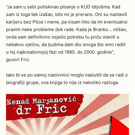
“Ja sam u sebi potiskivao pisanje o KUD Idijotima. Kad
sam iz toga tek izašao, bilo mi je prerano. Oni su nastavili
karijeru bez Ptice i mene, pa nisam htio da im eventualno
pravim neke probleme dok rade. Kada je Branko… otišao,
onda sam definitivno osjetio potrebu tu priču staviti u
nekakvu cjelinu, da ljudima dam dio onoga što smo radili
u toj najkreativnojoj fazi od 1985. do 2000. godine”,
govori Fric.
Iako bi se po samoj naslovnici moglo naslutiti da se radi o
biografiji grupe, ova knjiga to nije iz nekoliko razloga.