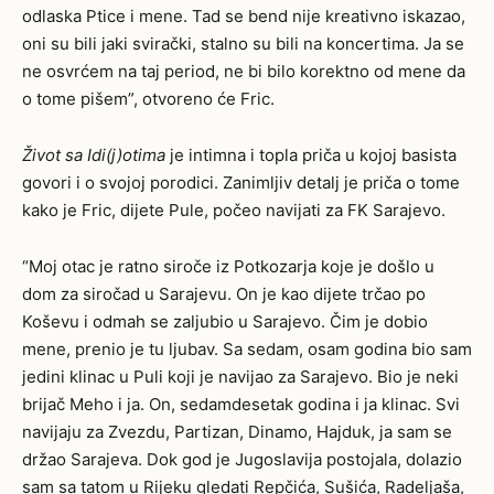
odlaska Ptice i mene. Tad se bend nije kreativno iskazao,
oni su bili jaki svirački, stalno su bili na koncertima. Ja se
ne osvrćem na taj period, ne bi bilo korektno od mene da
o tome pišem”, otvoreno će Fric.
Život sa Idi(j)otima
je intimna i topla priča u kojoj basista
govori i o svojoj porodici. Zanimljiv detalj je priča o tome
kako je Fric, dijete Pule, počeo navijati za FK Sarajevo.
“Moj otac je ratno siroče iz Potkozarja koje je došlo u
dom za siročad u Sarajevu. On je kao dijete trčao po
Koševu i odmah se zaljubio u Sarajevo. Čim je dobio
mene, prenio je tu ljubav. Sa sedam, osam godina bio sam
jedini klinac u Puli koji je navijao za Sarajevo. Bio je neki
brijač Meho i ja. On, sedamdesetak godina i ja klinac. Svi
navijaju za Zvezdu, Partizan, Dinamo, Hajduk, ja sam se
držao Sarajeva. Dok god je Jugoslavija postojala, dolazio
sam sa tatom u Rijeku gledati Repčića, Sušića, Radeljaša,