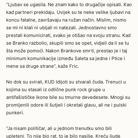
“Ljubav se ugasila. Ne znam kako to drugačije opisati. Kao
kad partneri prekidaju. Uvijek su te neke velike ljubavi na
koncu fatalne, završavaju na ružan način. Mislim, nismo
se mi ni klali ni ubijali ni natezali. Jednostavno smo
prestali komunicirati, svako je otišao na svoju stranu. Kad
se Branko razbolio, skupili smo se opet, vidjeli da li se tu
šta može pomoći. Nakon Brankove smrti, prestao je i taj
minimum komunikacije između Saleta sa jedne i Ptice i
mene sa druge strane”, kaže Fric.
No dok su svirali, KUD Idijoti su stvarali čuda. Trenuci u
kojima su stasali iz odlične punk rock grupe u
antifašističke ikone bile su tmurne devedesete. Mnogi su
promijenili odore ili šutjeli i okretali glavu, ali ne i pulski
punkeri.
“Ja nisam političar, ali u jednom trenutku smo bili
upleteni. To nije bio rat, to je bilo nasilje. Kreću ljude