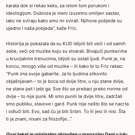
karata dok si rekao keks, sa istom tom porukom i
ideologijom. Dubioza je meni izuzetno omiljen sastav,
iako ne sviraju kako smo mi svirali. Njihove pobjede su
ujedno i naša pobjeda”, kaže Fric.
Historija je pokazala da su KUD Idijoti bili veći i od samih
sebe, veći od muzike koju su stvarali. Bivajući punkerima
u krucijalnim trenucima, Idijoti su ostali ljudi. Punk je, na
koncu, mnogo više od muzike – ili kako bi to Fric rekao:
“Punk ima svoje gabarite. Ja to ljudima slikovito
objašnjavam – to je boca od dvije litre, u nju stane dvije,
ne stane pet i jebi ga. Sve što se prebaci preko norme od
dvije – to nije punk. Mi smo punili te dvije litre, zadržali
smo publiku, stavove i gard. Punk nije nešto što se nacrta
i odluči biti. Evo, sad ću ja biti Srbin. To ili jesi ili nisi. Šta
ti ja znam, nisam za filozofije…”
Ovaj tekst je originalno objavljen u magazinu Dani u julu