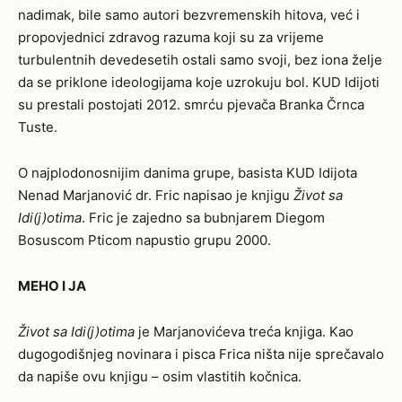
nadimak, bile samo autori bezvremenskih hitova, već i
propovjednici zdravog razuma koji su za vrijeme
turbulentnih devedesetih ostali samo svoji, bez iona želje
da se priklone ideologijama koje uzrokuju bol. KUD Idijoti
su prestali postojati 2012. smrću pjevača Branka Črnca
Tuste.
O najplodonosnijim danima grupe, basista KUD Idijota
Nenad Marjanović dr. Fric napisao je knjigu
Život sa
Idi(j)otima
. Fric je zajedno sa bubnjarem Diegom
Bosuscom Pticom napustio grupu 2000.
MEHO I JA
Život sa Idi(j)otima
je Marjanovićeva treća knjiga. Kao
dugogodišnjeg novinara i pisca Frica ništa nije sprečavalo
da napiše ovu knjigu – osim vlastitih kočnica.