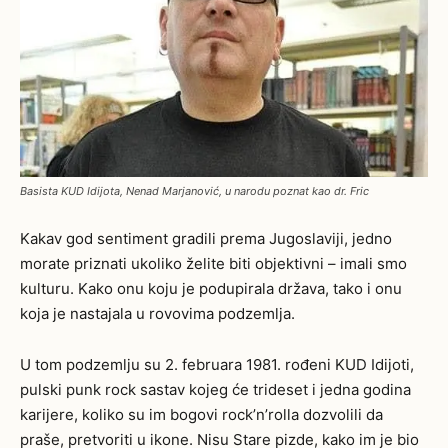
Basista KUD Idijota, Nenad Marjanović, u narodu poznat kao dr. Fric
Kakav god sentiment gradili prema Jugoslaviji, jedno
morate priznati ukoliko želite biti objektivni – imali smo
kulturu. Kako onu koju je podupirala država, tako i onu
koja je nastajala u rovovima podzemlja.
U tom podzemlju su 2. februara 1981. rođeni KUD Idijoti,
pulski punk rock sastav kojeg će trideset i jedna godina
karijere, koliko su im bogovi rock’n’rolla dozvolili da
praše, pretvoriti u ikone. Nisu Stare pizde, kako im je bio