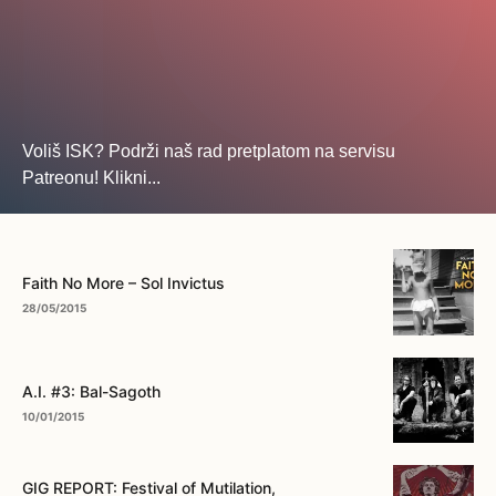
Voliš ISK? Podrži naš rad pretplatom na servisu
Patreonu! Klikni...
... na ovo dugme!
Faith No More – Sol Invictus
28/05/2015
A.I. #3: Bal-Sagoth
10/01/2015
GIG REPORT: Festival of Mutilation,