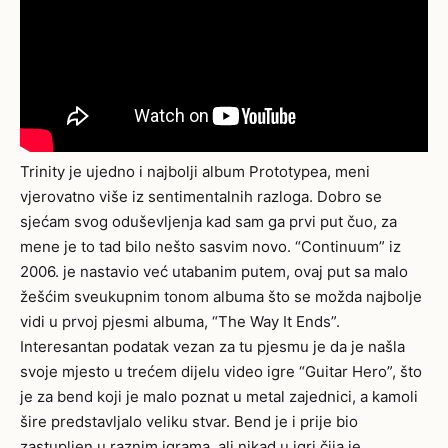
Trinity je ujedno i najbolji album Prototypea, meni
vjerovatno više iz sentimentalnih razloga. Dobro se
sjećam svog oduševljenja kad sam ga prvi put čuo, za
mene je to tad bilo nešto sasvim novo. “Continuum” iz
2006. je nastavio već utabanim putem, ovaj put sa malo
žešćim sveukupnim tonom albuma što se možda najbolje
vidi u prvoj pjesmi albuma, “The Way It Ends”.
Interesantan podatak vezan za tu pjesmu je da je našla
svoje mjesto u trećem dijelu video igre “Guitar Hero”, što
je za bend koji je malo poznat u metal zajednici, a kamoli
šire predstavljalo veliku stvar. Bend je i prije bio
zastupljen u raznim igrama, ali nikad u igri čija je