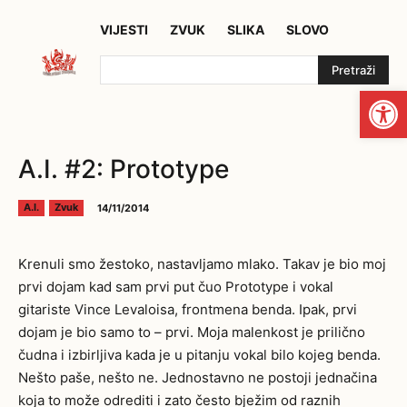
VIJESTI
ZVUK
SLIKA
SLOVO
Pretraži
Open
A.I. #2: Prototype
14/11/2014
A.I.
Zvuk
Krenuli smo žestoko, nastavljamo mlako. Takav je bio moj
prvi dojam kad sam prvi put čuo Prototype i vokal
gitariste Vince Levaloisa, frontmena benda. Ipak, prvi
dojam je bio samo to – prvi. Moja malenkost je prilično
čudna i izbirljiva kada je u pitanju vokal bilo kojeg benda.
Nešto paše, nešto ne. Jednostavno ne postoji jednačina
koja to može odrediti i zato često bježim od raznih