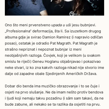
Ono što meni prvenstveno
upada u uši
jesu bubnjevi.
„Profesionalna“ deformacija, šta li. Sa izuzetkom drugog
albuma gdje je svirao Damion Ramirez (i napravio odličan
posao), ostatak je odradio Pat Magrath. Pat Magrath je
strašno nepriznat i nepoznat bubnjar iz meni
neobjašnjivih razloga. Čovjek, koji je velikom (u svakom
smislu te riječi) Geneu Hoglanu objašnjavao i pokazivao
neke stvari, iz ko zna kakvih razloga nikad nije stvorio ime
dalje od zapadne obale Sjedinjenih Američkih Država.
Dobar dio benda ima muzičko obrazovanje i to se čuje i
osjeti na prvo slušanje. Ne da imam nešto protiv bendova
i ljudi koji nemaju takvu pozadinu (i sâm sam takav), da ne
bude zabune, ali nekako se ta razlika da osjetiti na prvu.