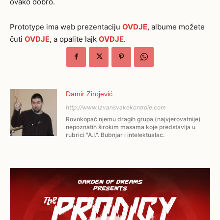
ovako dobro.
Prototype ima web prezentaciju
OVDJE
, albume možete
čuti
OVDJE
, a opalite lajk
OVDJE
.
Damir Zirojević
http://www.izvansvakekontrole.com
Rovokopač njemu dragih grupa (najvjerovatnije)
nepoznatih širokim masama koje predstavlja u
rubrici "A.I.". Bubnjar i intelektualac.