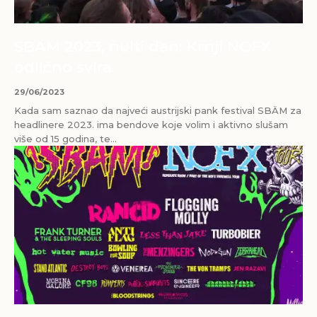
SBÄM 2023, nulti dan: Krnji NOFX
odlično svira
29/06/2023
Kada sam saznao da najveći austrijski pank festival SBÄM za
headlinere 2023. ima bendove koje volim i aktivno slušam
više od 15 godina, te...