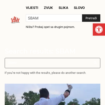
VIJESTI
ZVUK
SLIKA
SLOVO
Pretraži
Open
Ništa? Probaj opet sa drugim pojmom.
Search results:
SBAM
If you're not happy with the results, please do another search.