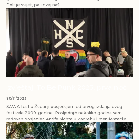
Dok je svijet, pa i ovaj naš...
Izvještaj: To Be Punk 2023, prva noć
20/11/2023
SAWA fest u Županji posjećujem od prvog izdanja ovog
festivala 2009. godine. Posljednjih nekoliko godina sam
redovan posjetilac Antifa nighta u Zagrebu i manifestacije...