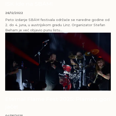
ISK ide na SBÄM!
26/12/2022
Peto izdanje SBÄM festivala održaće se naredne godine od
2. do 4. juna, u austrijskom gradu Linz. Organizator Stefan
Beham je već objavio punu listu...
Eternal Flame Fest 2025: Plamen gori
jače!
04/05/2025