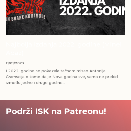
Najbolja izdanja 2022. godine (Minel
Abaz)
11/01/2023
I 2022. godine se pokazala tačnom misao Antonija
Gramscija o tome da je Nova godina sve, samo ne prekid
između jedne i druge godine...
Podrži ISK na Patreonu!